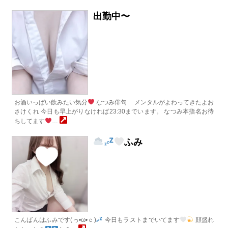
出勤中〜
お酒いっぱい飲みたい気分
なつみ俳句 メンタルがよわってきたよお
さけくれ 今日も早上がりなければ23:30までいます。 なつみ本指名お待
ちしてます
…
ふみ
こんばんはふみです(っ•ω•ｃ)
今日もラストまでいてます
顔盛れ