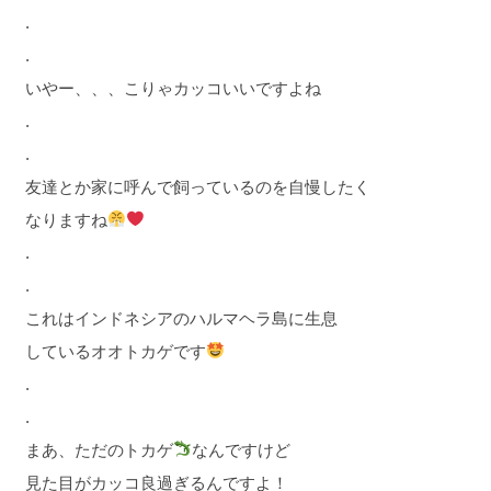
.
.
いやー、、、こりゃカッコいいですよね
.
.
友達とか家に呼んで飼っているのを自慢したく
なりますね
.
.
これはインドネシアのハルマヘラ島に生息
しているオオトカゲです
.
.
まあ、ただのトカゲ
なんですけど
見た目がカッコ良過ぎるんですよ！