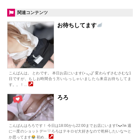
関連コンテンツ
お待ちしてます
こんばんは。 とわです。 本日お店にいます(⋆ᴗ͈ˬᴗ͈)” 変わらずさむさむな1
日ですが、もしお時間合う方いらっしゃいましたら来店お待ちしてま
す。。！…
ろろ
こんばんはろろです！ 今日は18:00から22:00までお店にいますʕ•ﻌ•ʔฅ 週
に一度のショットデー
ろろはテキロゼ大好きなので乾杯したいな〜と
か思ってます
初め…