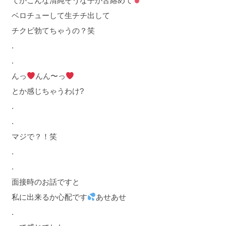
てかこんな清純そうな子が舌絡めて
ベロチューして生チチ出して
チクビ勃てちゃうの？笑
.
.
んっ
んん〜っ
とか感じちゃうわけ?
.
.
マジで？！笑
.
.
面接時のお話ですと
私に出来るか心配です
あせあせ
.