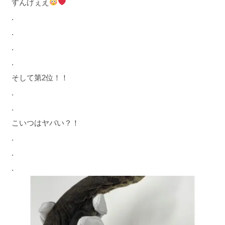
すんげぇえ
.
.
.
.
そして第2位！！
.
.
こいつはヤバい？！
.
.
.