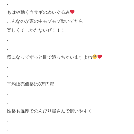
.
もはや動くウサギのぬいぐるみ
こんなのが家の中モゾモゾ動いてたら
楽しくてしかたないぜ！！！
.
.
気になってずっと目で追っちゃいますよね
.
.
平均販売価格は8万円程
.
.
性格も温厚でのんびり屋さんで飼いやすく
.
.