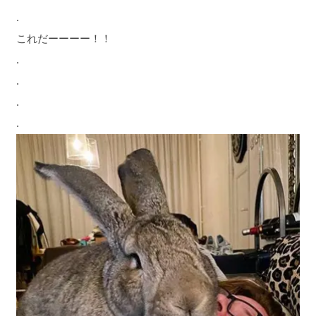
.
これだーーーー！！
.
.
.
.