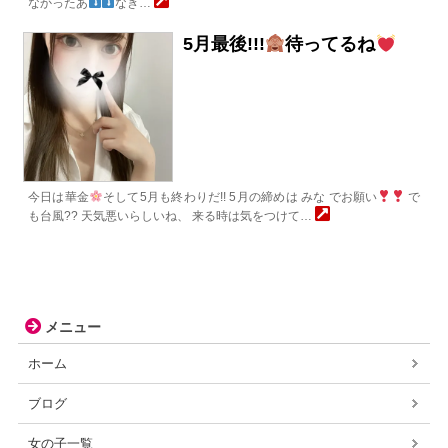
なかったあ
なき…
5月最後!!!
待ってるね
今日は華金
そして5月も終わりだ!! 5月の締めは みな でお願い
で
も台風?? 天気悪いらしいね、 来る時は気をつけて…
メニュー
ホーム
ブログ
女の子一覧